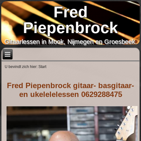
Fred
Piepenbrock
Gitaarlessen in Mook, Nijmegen en Groesbeek.
U bevindt zich hier:
Start
Fred Piepenbrock
gitaar- basgitaar-
en ukelelelessen 0629288475