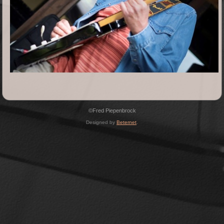
©Fred Piepenbrock
Designed by
Beternet
.