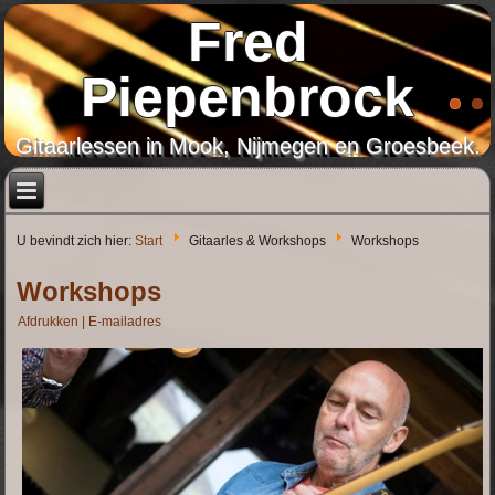
Fred
Piepenbrock
Gitaarlessen in Mook, Nijmegen en Groesbeek.
U bevindt zich hier:
Start
Gitaarles & Workshops
Workshops
Workshops
Afdrukken
|
E-mailadres