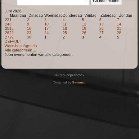
Ga naar maand
Juni 2026
Maandag
Dinsdag
Woensdag
Donderdag
Vrijdag
Zaterdag
Zondag
23
1
2
3
4
5
6
7
24
8
9
10
11
12
13
14
25
15
16
17
18
19
20
21
26
22
23
24
25
26
27
28
27
29
30
1
2
3
4
5
DEFAULT
WorkshopsAgenda
Alle categorieën ...
Toon evenementen van alle categorieën
©Fred Piepenbrock
Designed by
Beternet
.