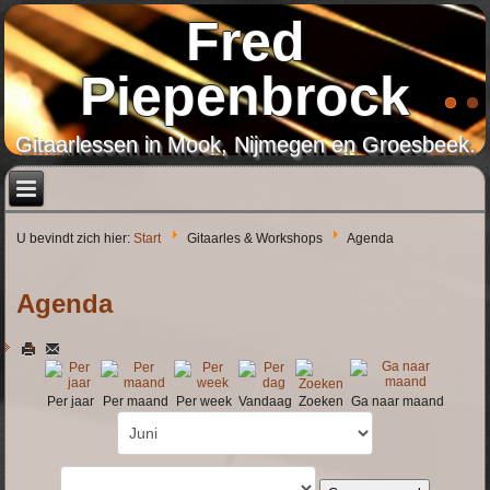
Fred
Piepenbrock
Gitaarlessen in Mook, Nijmegen en Groesbeek.
U bevindt zich hier:
Start
Gitaarles & Workshops
Agenda
Agenda
Per jaar
Per maand
Per week
Vandaag
Zoeken
Ga naar maand